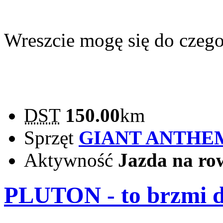
Wreszcie mogę się do czeg
DST
150.00
km
Sprzęt
GIANT ANTHE
Aktywność
Jazda na ro
PLUTON - to brzmi 