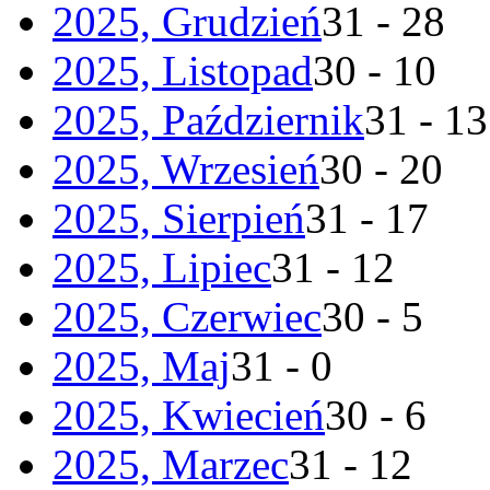
2025, Grudzień
31 - 28
2025, Listopad
30 - 10
2025, Październik
31 - 13
2025, Wrzesień
30 - 20
2025, Sierpień
31 - 17
2025, Lipiec
31 - 12
2025, Czerwiec
30 - 5
2025, Maj
31 - 0
2025, Kwiecień
30 - 6
2025, Marzec
31 - 12