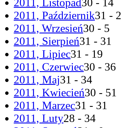
2011, Listopad
30 - 14
2011, Październik
31 - 2
2011, Wrzesień
30 - 5
2011, Sierpień
31 - 31
2011, Lipiec
31 - 19
2011, Czerwiec
30 - 36
2011, Maj
31 - 34
2011, Kwiecień
30 - 51
2011, Marzec
31 - 31
2011, Luty
28 - 34