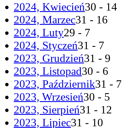
2024, Kwiecień
30 - 14
2024, Marzec
31 - 16
2024, Luty
29 - 7
2024, Styczeń
31 - 7
2023, Grudzień
31 - 9
2023, Listopad
30 - 6
2023, Październik
31 - 7
2023, Wrzesień
30 - 5
2023, Sierpień
31 - 12
2023, Lipiec
31 - 10