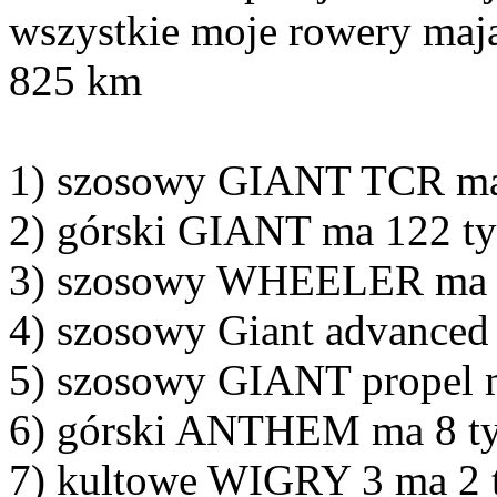
wszystkie moje rowery mają
825 km
1) szosowy GIANT TCR ma 
2) górski GIANT ma 122 ty
3) szosowy WHEELER ma 1
4) szosowy Giant advanced
5) szosowy GIANT propel m
6) górski ANTHEM ma 8 ty
7) kultowe WIGRY 3 ma 2 t