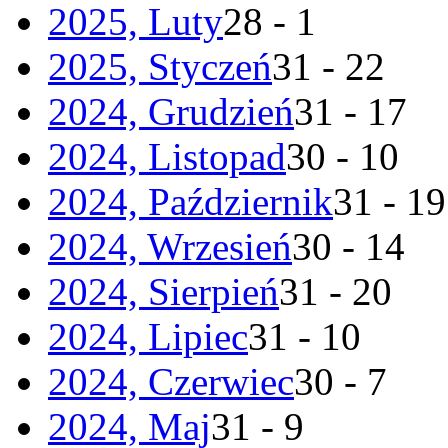
2025, Luty
28 - 1
2025, Styczeń
31 - 22
2024, Grudzień
31 - 17
2024, Listopad
30 - 10
2024, Październik
31 - 19
2024, Wrzesień
30 - 14
2024, Sierpień
31 - 20
2024, Lipiec
31 - 10
2024, Czerwiec
30 - 7
2024, Maj
31 - 9