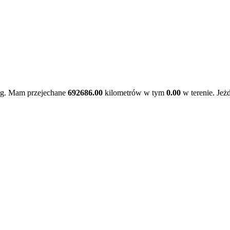
ąg. Mam przejechane
692686.00
kilometrów w tym
0.00
w terenie. Jeż