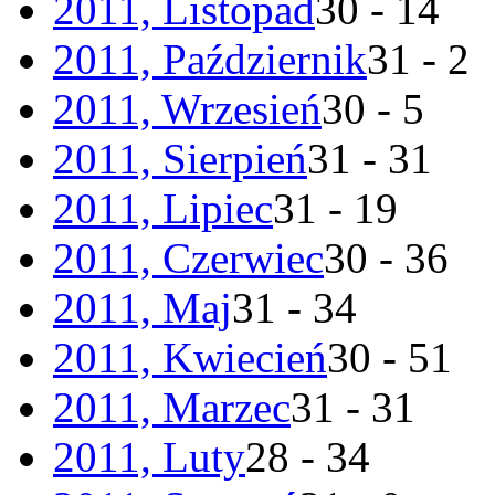
2011, Listopad
30 - 14
2011, Październik
31 - 2
2011, Wrzesień
30 - 5
2011, Sierpień
31 - 31
2011, Lipiec
31 - 19
2011, Czerwiec
30 - 36
2011, Maj
31 - 34
2011, Kwiecień
30 - 51
2011, Marzec
31 - 31
2011, Luty
28 - 34