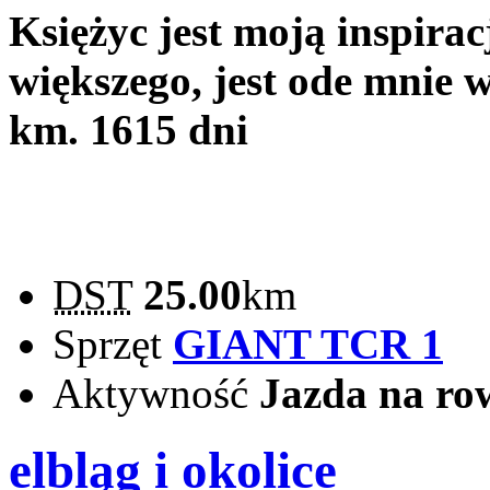
Księżyc jest moją inspirac
większego, jest ode mnie w
km.
1615 dni
DST
25.00
km
Sprzęt
GIANT TCR 1
Aktywność
Jazda na ro
elbląg i okolice