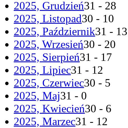
2025, Grudzień
31 - 28
2025, Listopad
30 - 10
2025, Październik
31 - 13
2025, Wrzesień
30 - 20
2025, Sierpień
31 - 17
2025, Lipiec
31 - 12
2025, Czerwiec
30 - 5
2025, Maj
31 - 0
2025, Kwiecień
30 - 6
2025, Marzec
31 - 12