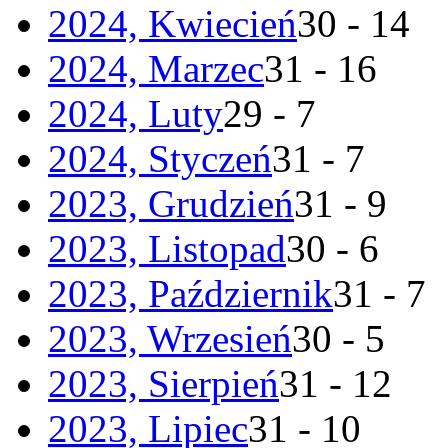
2024, Kwiecień
30 - 14
2024, Marzec
31 - 16
2024, Luty
29 - 7
2024, Styczeń
31 - 7
2023, Grudzień
31 - 9
2023, Listopad
30 - 6
2023, Październik
31 - 7
2023, Wrzesień
30 - 5
2023, Sierpień
31 - 12
2023, Lipiec
31 - 10