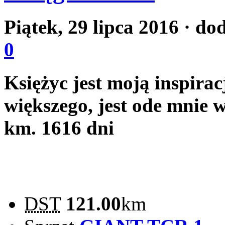
Piątek, 29 lipca 2016
· do
0
Księżyc jest moją inspirac
większego, jest ode mnie w
km.
1616 dni
DST
121.00
km