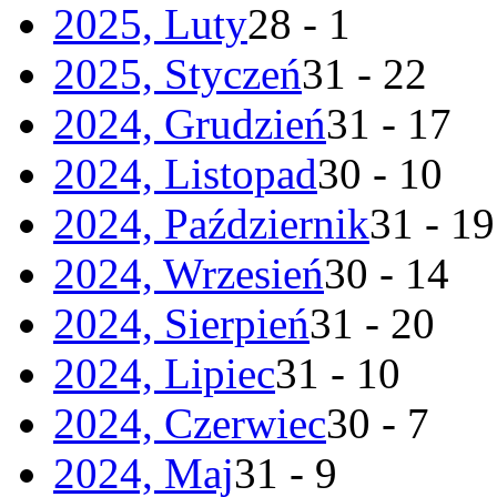
2025, Luty
28 - 1
2025, Styczeń
31 - 22
2024, Grudzień
31 - 17
2024, Listopad
30 - 10
2024, Październik
31 - 19
2024, Wrzesień
30 - 14
2024, Sierpień
31 - 20
2024, Lipiec
31 - 10
2024, Czerwiec
30 - 7
2024, Maj
31 - 9